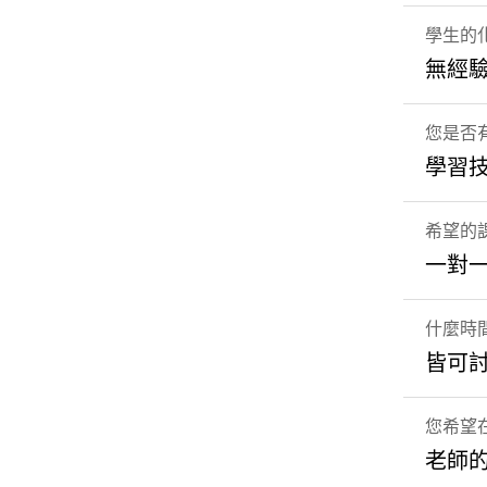
學生的
無經
您是否
學習
希望的
一對
什麼時
皆可
您希望
老師