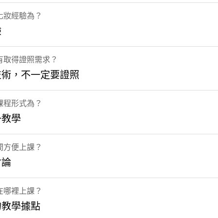
化妝經驗為？
驗
有取得證照需求？
技術，不一定要證照
課程形式為？
一教學
間方便上課？
討論
在哪裡上課？
的教學據點