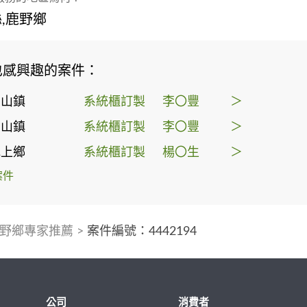
,鹿野鄉
也感興趣的案件：
關山鎮
系統櫃訂製
李〇豐
＞
關山鎮
系統櫃訂製
李〇豐
＞
池上鄉
系統櫃訂製
楊〇生
＞
案件
野鄉專家推薦
>
案件編號：4442194
公司
消費者