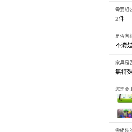
需要組
2件
是否有
不清
家具是
無特
您需要
需組裝