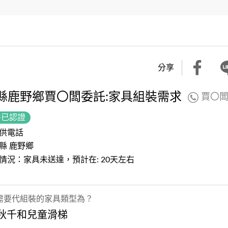
分享
縣鹿野鄉賈〇闆委託:家具組裝需求
賈〇
件已認證
供電話
縣 鹿野鄉
情況：家具未送達，預計在: 20天左右
需要代組裝的家具類型為？
 秋千和兒童滑梯