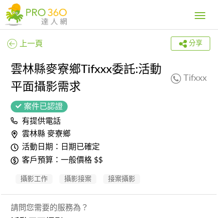
Toggle
navig
上一頁
分享
雲林縣麥寮鄉Tifxxx委託:活動
Tifxxx
平面攝影需求
案件已認證
有提供電話
雲林縣 麥寮鄉
活動日期：日期已確定
客戶預算：一般價格 $$
攝影工作
攝影接案
接案攝影
請問您需要的服務為？