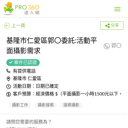
Toggle
navig
上一頁
分享
基隆市仁愛區郭〇委託:活動平
郭〇
面攝影需求
案件已認證
有提供電話
基隆市 仁愛區
活動日期：日期已確定
客戶預算：經濟價格 $（平面攝影一小時1500元以下，
攝影工作
攝影接案
接案攝影
請問您需要的服務為？