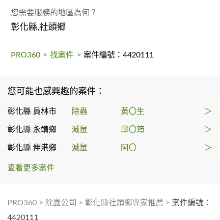
您需要服務的地區為何？
彰化縣,社頭鄉
PRO360
>
找案件
>
案件編號：4420111
您可能也感興趣的案件：
彰化縣 員林市
除蟲
黃〇生
＞
彰化縣 永靖鄉
滅鼠
邱〇筠
＞
彰化縣 伸港鄉
滅鼠
阿〇
＞
查看更多案件
PRO360
>
除蟲公司
>
彰化縣社頭鄉專家推薦
>
案件編號：
4420111