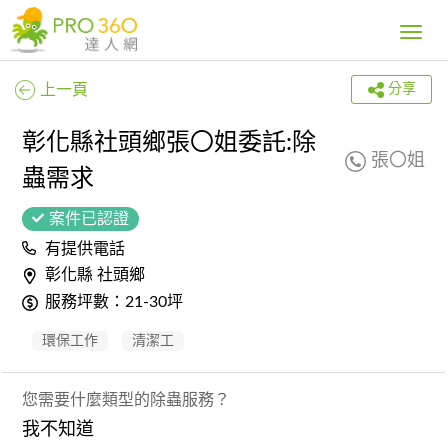
Toggle
navig
上一頁
分享
彰化縣社頭鄉張〇姐委託:除
張〇姐
蟲需求
案件已認證
有提供電話
彰化縣 社頭鄉
服務坪數：21-30坪
環保工作
清潔工
您需要什麼類型的除蟲服務？
我不知道