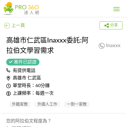
Toggle
navig
上一頁
分享
高雄市仁武區Inaxxx委託:阿
Inaxxx
拉伯文學習需求
案件已認證
有提供電話
高雄市 仁武區
單堂時長：60分鐘
上課頻率：每週一次
外籍家教
外國人工作
一對一家教
您的阿拉伯文程度為？