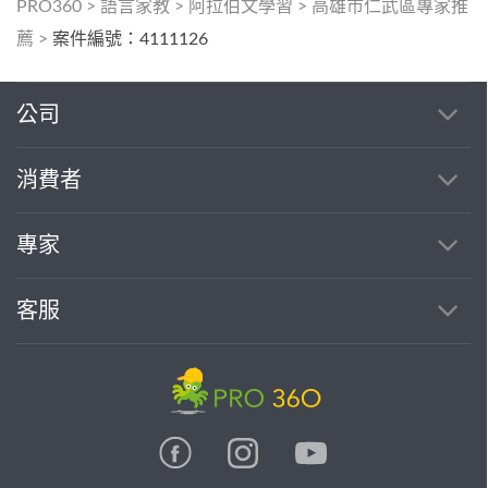
PRO360
>
語言家教
>
阿拉伯文學習
>
高雄市仁武區專家推
薦
>
案件編號：4111126
公司
消費者
專家
客服