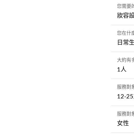
您需要
妝容
您在什
日常
大約有
1人
服務對
12-2
服務對
女性