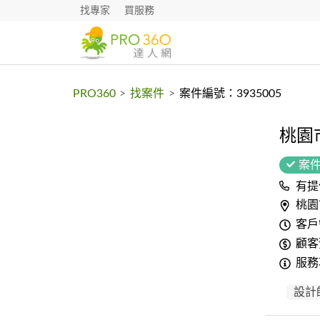
找專家
買服務
PRO360
>
找案件
>
案件編號：3935005
桃園
案
有提
桃園
客戶
顧客預
服務
設計