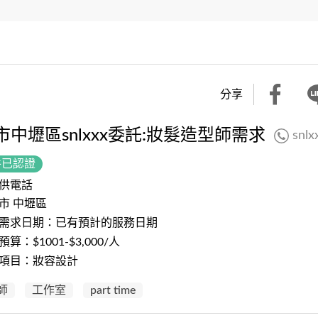
分享
市中壢區snlxxx委託:妝髮造型師需求
snlx
件已認證
供電話
市 中壢區
需求日期：已有預計的服務日期
算：$1001-$3,000/人
項目：妝容設計
師
工作室
part time