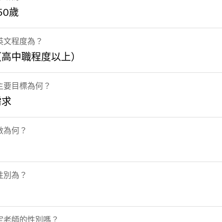
50歲
英文程度為？
（高中職程度以上）
主要目標為何？
需求
數為何？
性別為？
定老師的性別嗎？