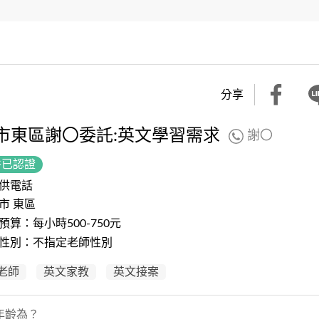
分享
市東區謝〇委託:英文學習需求
謝〇
件已認證
供電話
市 東區
預算：每小時500-750元
性別：不指定老師性別
老師
英文家教
英文接案
年齡為？