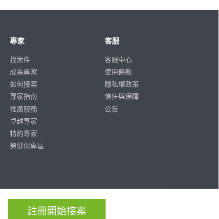
專家
客服
找案件
客服中心
成為專家
使用條款
如何接案
隱私權政策
專家指南
信任與保障
推廣服務
公告
卓越專家
特約專家
勞健保專區
ISO/IEC
ISO/IEC
27001
27701
註冊開始接案
CERTIFIED
CERTIFIED
IS 814197
IS 814197