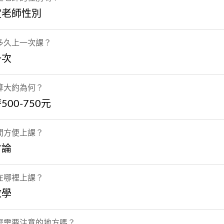
定老師性別
多久上一次課？
一次
算大約為何？
500-750元
間方便上課？
討論
在哪裡上課？
教學
麼需要注意的地方嗎？