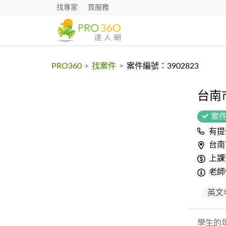
找專家
買服務
PRO360
>
找案件
>
案件編號：3902823
台南
案
有提
台南
上課
老師
英文
學生的