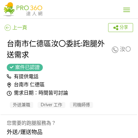
Toggle
navig
上一頁
分享
台南市仁德區汝〇委託:跑腿外
汝〇
送需求
案件已認證
有提供電話
台南市 仁德區
需求日期：時間皆可討論
外送兼職
Driver 工作
司機師傅
您需要的跑腿服務為？
外送/運送物品