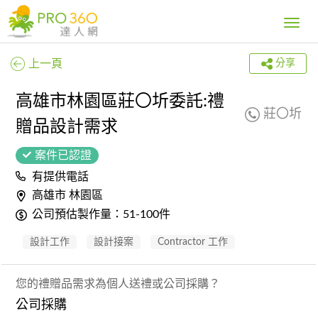
Toggle
navig
上一頁
分享
高雄市林園區莊〇圻委託:禮
莊〇圻
贈品設計需求
案件已認證
有提供電話
高雄市 林園區
公司預估製作量：51-100件
設計工作
設計接案
Contractor 工作
您的禮贈品需求為個人送禮或公司採購？
公司採購