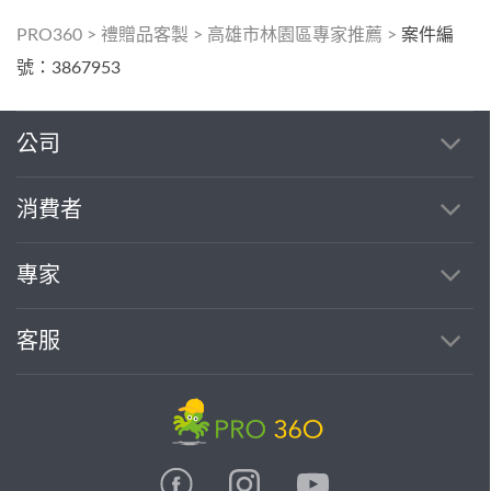
PRO360
>
禮贈品客製
>
高雄市林園區專家推薦
>
案件編
號：3867953
公司
消費者
專家
客服