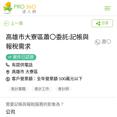
Toggle
navig
上一頁
分享
高雄市大寮區蕭〇委託:記帳與
蕭〇
報稅需求
案件已認證
有提供電話
高雄市 大寮區
客戶營業額：全年營業額 100萬元以下
會計兼職
會計工作
會計師
需要記帳與報稅服務的對象為？
公司