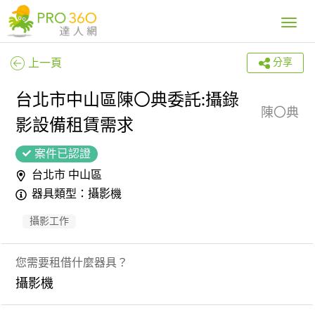
Toggle
navig
上一頁
分享
台北市中山區陳〇典委託:攝錄
陳〇典
影設備租賃需求
案件已認證
台北市 中山區
器具類型：攝影機
攝影工作
您需要租借什麼器具？
攝影機