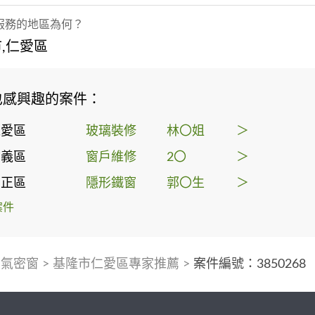
服務的地區為何？
,仁愛區
也感興趣的案件：
仁愛區
玻璃裝修
林〇姐
＞
信義區
窗戶維修
2〇
＞
中正區
隱形鐵窗
郭〇生
＞
案件
>
氣密窗
>
基隆市仁愛區專家推薦
>
案件編號：3850268