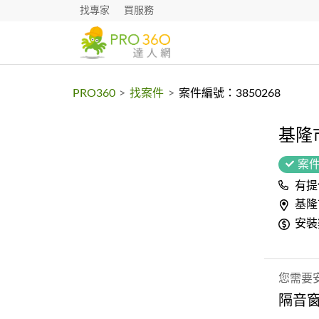
找專家
買服務
PRO360
>
找案件
>
案件編號：3850268
基隆
案
有提
基隆
安裝
您需要
隔音