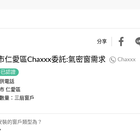
分享
市仁愛區Chaxxx委託:氣密窗需求
Chaxxx
件已認證
供電話
市 仁愛區
數量：三扇窗戶
安裝的窗戶類型為？
窗