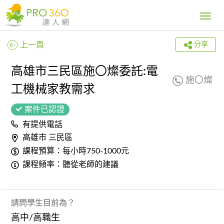
Toggle
navig
上一頁
分享
高雄市三民區施〇燦委託:電
施〇燦
工機械家教需求
案件已認證
有提供電話
高雄市 三民區
課程預算：每小時750-1000元
課程頻率：聽從老師的建議
請問學生目前為？
高中/高職生