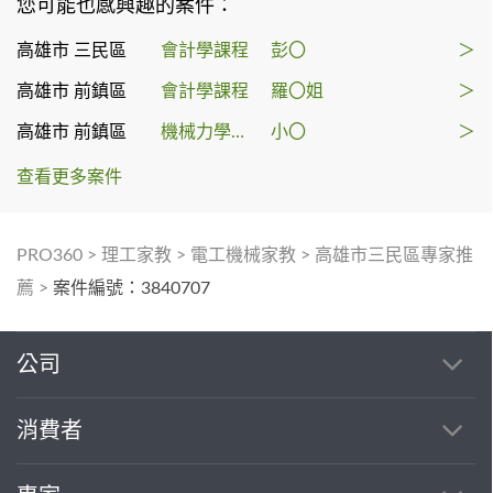
您可能也感興趣的案件：
高雄市 三民區
會計學課程
彭〇
＞
高雄市 前鎮區
會計學課程
羅〇姐
＞
高雄市 前鎮區
機械力學家教
小〇
＞
查看更多案件
PRO360
>
理工家教
>
電工機械家教
>
高雄市三民區專家推
薦
>
案件編號：3840707
公司
消費者