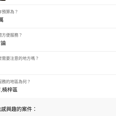
作預算為？
2萬
間方便服務？
討論
麼需要注意的地方嗎？
服務的地區為何？
,楠梓區
也感興趣的案件：