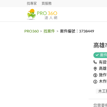
找專家
買服務
PRO360
>
找案件
>
案件編號：3738449
高雄
案
有提
高雄
施作
木作
木工
您需要