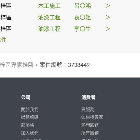
楠梓區
木工施工
呂〇鴻
＞
楠梓區
油漆工程
袁〇姐
＞
楠梓區
油漆工程
李〇生
＞
案件
梓區專家推薦
>
案件編號：3738449
公司
消費者
關於我們
買服務
媒體報導
如何找專家
部落格
熱門服務
加入我們
所有服務