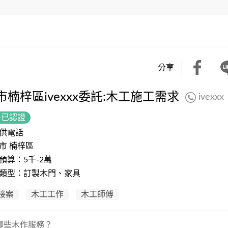
分享
市楠梓區ivexxx委託:木工施工需求
ivexxx
件已認證
供電話
市 楠梓區
預算：5千-2萬
類型：訂製木門、家具
接案
木工工作
木工師傅
哪些木作服務？