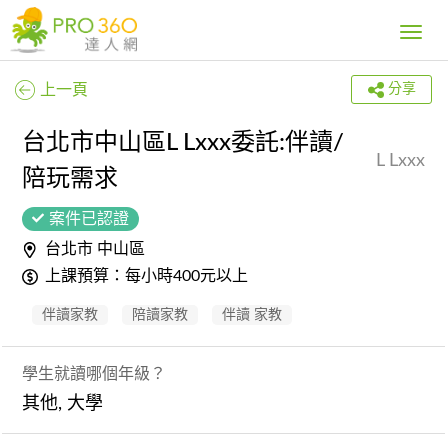
Toggle
navig
上一頁
分享
台北市中山區L Lxxx委託:伴讀/
L Lxxx
陪玩需求
案件已認證
台北市 中山區
上課預算：每小時400元以上
伴讀家教
陪讀家教
伴讀 家教
學生就讀哪個年級？
其他, 大學