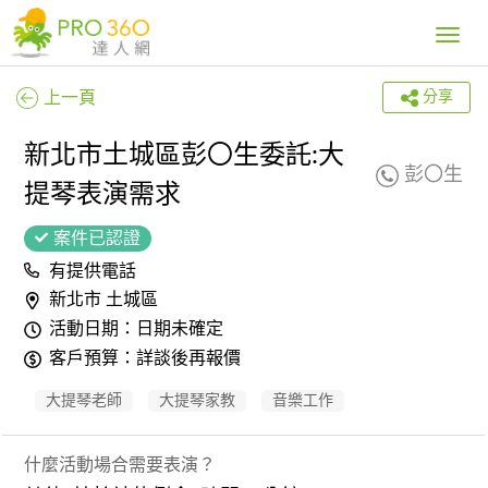
Toggle
navig
上一頁
分享
新北市土城區彭〇生委託:大
彭〇生
提琴表演需求
案件已認證
有提供電話
新北市 土城區
活動日期：日期未確定
客戶預算：詳談後再報價
大提琴老師
大提琴家教
音樂工作
什麼活動場合需要表演？