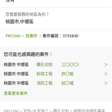
沒有
您需要服務的地區為何？
桃園市,中壢區
PRO360
>
找案件
>
案件編號：3731830
您可能也感興趣的案件：
桃園市 中壢區
鑽孔切割
江〇〇〇）
＞
桃園市 中壢區
拆除工程
許〇姐
＞
桃園市 中壢區
消防工程
莊〇城
＞
查看更多案件
PRO360
>
泥作/水泥施工
>
鑽孔切割
>
桃園市中壢區專家