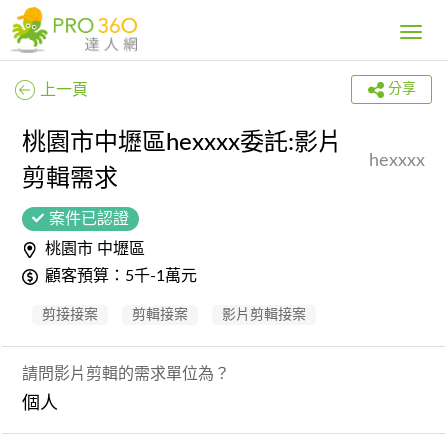
Toggle
navig
上一頁
分享
桃園市中壢區hexxxx委託:影片
hexxxx
剪輯需求
案件已認證
桃園市 中壢區
顧客預算：5千-1萬元
剪接接案
剪輯接案
影片剪輯接案
請問影片剪輯的需求單位為？
個人