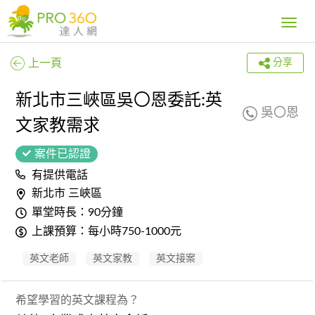
Toggle
navig
上一頁
分享
新北市三峽區吳〇恩委託:英
吳〇恩
文家教需求
案件已認證
有提供電話
新北市 三峽區
單堂時長：90分鐘
上課預算：每小時750-1000元
英文老師
英文家教
英文接案
希望學習的英文課程為？