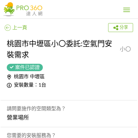
Toggle
navig
上一頁
分享
桃園市中壢區小〇委託:空氣門安
小〇
裝需求
案件已認證
桃園市 中壢區
安裝數量：1台
請問要施作的空間類型為？
營業場所
您需要的安裝服務為？