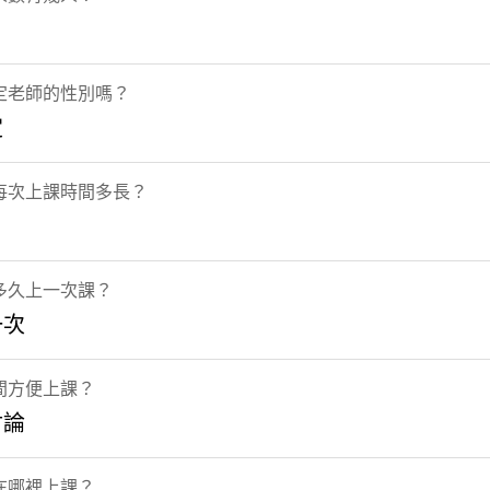
定老師的性別嗎？
定
每次上課時間多長？
多久上一次課？
一次
間方便上課？
討論
在哪裡上課？