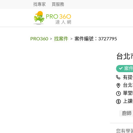
找專家
買服務
PRO360
>
找案件
>
案件編號：3727795
台北
案
有提
台北
單堂
上課
廚師
您有學