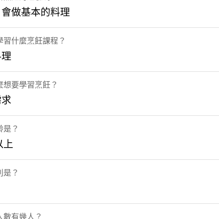
：會做基本的料理
學習什麼烹飪課程？
料理
麼想要學習烹飪？
需求
齡是？
以上
別是？
人數有幾人？