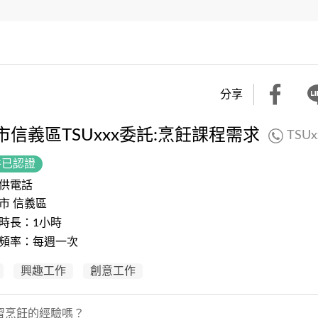
分享
市信義區TSUxxx委託:烹飪課程需求
TSUx
件已認證
供電話
市 信義區
時長：1小時
頻率：每週一次
興趣工作
創意工作
習烹飪的經驗嗎？