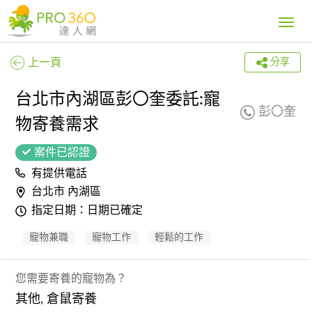
Toggle
navig
上一頁
分享
台北市內湖區彭〇奎委託:寵
彭〇奎
物寄養需求
案件已認證
有提供電話
台北市 內湖區
指定日期：日期已確定
寵物兼職
寵物工作
輕鬆的工作
您需要寄養的寵物為？
其他, 倉鼠寄養