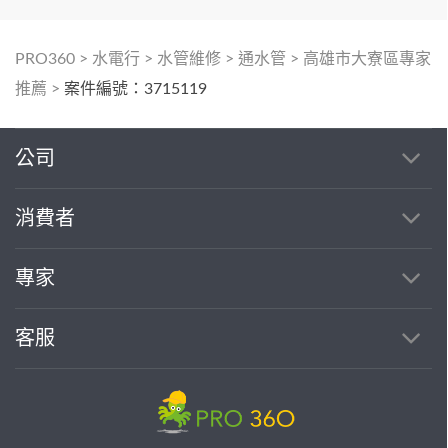
PRO360
>
水電行
>
水管維修
>
通水管
>
高雄市大寮區專家
推薦
>
案件編號：3715119
公司
消費者
專家
客服