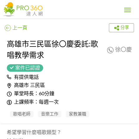
Toggle
navig
上一頁
分享
高雄市三民區徐〇慶委託:歌
徐〇慶
唱教學需求
案件已認證
有提供電話
高雄市 三民區
單堂時長：60分鐘
上課頻率：每週一次
歌唱老師
音樂工作
家教兼職
希望學習什麼唱歌類型？