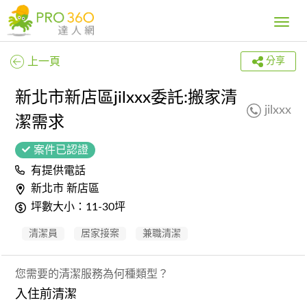
Toggle
navig
上一頁
分享
新北市新店區jilxxx委託:搬家清
jilxxx
潔需求
案件已認證
有提供電話
新北市 新店區
坪數大小：11-30坪
清潔員
居家接案
兼職清潔
您需要的清潔服務為何種類型？
入住前清潔