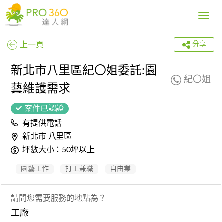
Toggle
navig
上一頁
分享
新北市八里區紀〇姐委託:園
紀〇姐
藝維護需求
案件已認證
有提供電話
新北市 八里區
坪數大小：50坪以上
園藝工作
打工兼職
自由業
請問您需要服務的地點為？
工廠