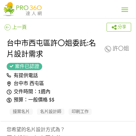
Toggle
navig
上一頁
分享
台中市西屯區許〇姐委託:名
許〇姐
片設計需求
案件已認證
有提供電話
台中市 西屯區
交件時間：1週內
預算：一般價格 $$
接案名片
名片設計師
印刷工作
您希望的名片設計方式為？