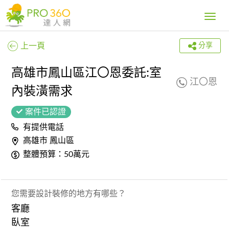
Toggle
navig
上一頁
分享
高雄市鳳山區江〇恩委託:室
江〇恩
內裝潢需求
案件已認證
有提供電話
高雄市 鳳山區
整體預算：50萬元
您需要設計裝修的地方有哪些？
客廳
臥室