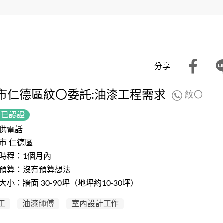
分享
市仁德區紋〇委託:油漆工程需求
紋〇
件已認證
供電話
市 仁德區
時程：1個月內
預算：沒有預算想法
大小：牆面 30-90坪（地坪約10-30坪）
工
油漆師傅
室內設計工作