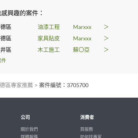
也感興趣的案件：
仁德區
油漆工程
Marxxx
＞
仁德區
家具貼皮
Marxxx
＞
玉井區
木工施工
蘇〇亞
＞
案件
德區專家推薦
>
案件編號：3705700
公司
消費者
關於我們
買服務
媒體報導
如何找專家