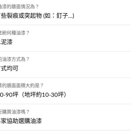
油漆的牆面情況為？
些裂痕或突起物 (如：釘子...)
塗刷何種油漆？
水泥漆
的油漆方式為？
方式均可
漆的牆面面積大約是？
30-90坪（地坪約10-30坪）
行購買油漆嗎？
專家協助選購油漆