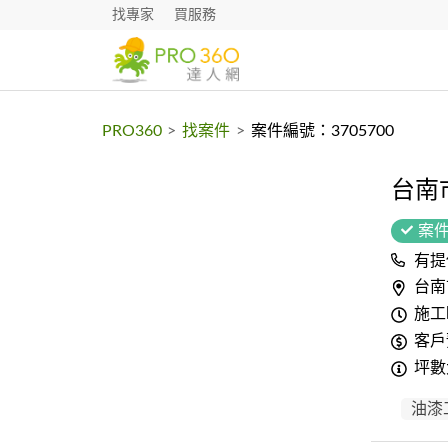
找專家
買服務
PRO360
>
找案件
>
案件編號：3705700
台南
案
有提
台南
施工
客戶
坪數
油漆