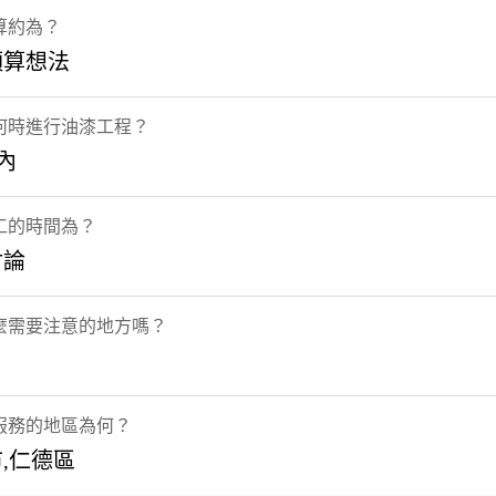
算約為？
預算想法
何時進行油漆工程？
內
工的時間為？
討論
麼需要注意的地方嗎？
服務的地區為何？
,仁德區