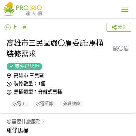
Toggle
navig
上一頁
分享
高雄市三民區嚴〇眉委託:馬桶
嚴〇眉
裝修需求
案件已認證
高雄市 三民區
裝修數量：1個
馬桶類型：分離式馬桶
水電工
水電師傅
兼職維修
您需要什麼服務？
維修馬桶