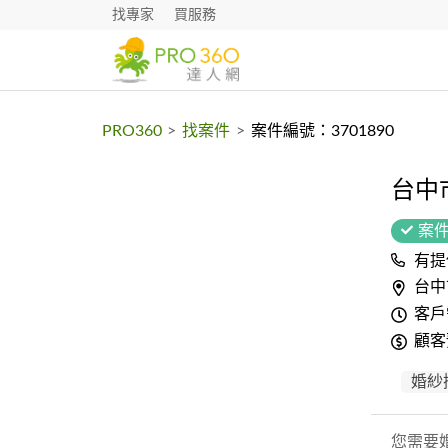
找專家
買服務
PRO360
>
找案件
>
案件編號：3701890
台中
案
有提
台中
客戶
顧客
婚紗
您需要