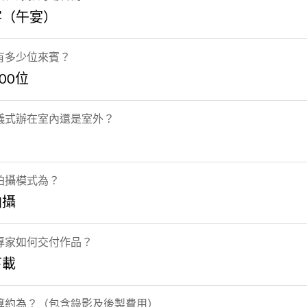
客（午宴）
有多少位來賓？
300位
儀式辦在室內還是室外？
拍攝模式為？
拍攝
專家如何交付作品？
下載
算約為？（包含錄影及後製費用）