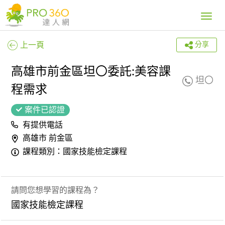
Toggle
navig
上一頁
分享
高雄市前金區坦〇委託:美容課
坦〇
程需求
案件已認證
有提供電話
高雄市 前金區
課程類別：國家技能檢定課程
請問您想學習的課程為？
國家技能檢定課程