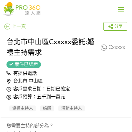
Toggle
navig
上一頁
分享
台北市中山區Cxxxxx委託:婚
Cxxxxx
禮主持需求
案件已認證
有提供電話
台北市 中山區
客戶需求日期：日期已確定
客戶預算：五千到一萬元
婚禮主持人
婚顧
活動主持人
您需要主持的部分為？