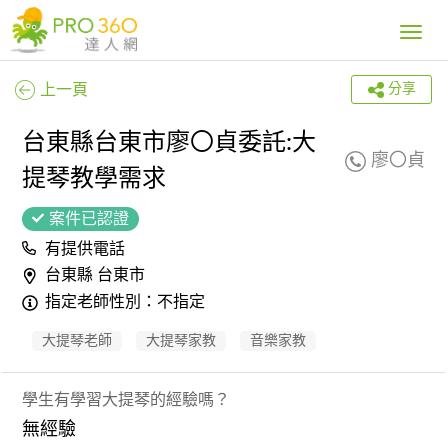
Toggle
navig
上一頁
分享
台東縣台東市廖〇貞委託:大
廖〇貞
提琴教學需求
案件已認證
有提供電話
台東縣 台東市
指定老師性別：不指定
大提琴老師
大提琴家教
音樂家教
學生有學習大提琴的經驗嗎？
無經驗