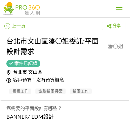
Toggle
navig
上一頁
分享
台北市文山區潘〇姐委託:平面
潘〇姐
設計需求
案件已認證
台北市 文山區
客戶預算：沒有預算概念
畫畫工作
電腦繪圖接案
繪圖工作
您需要的平面設計有哪些？
BANNER/ EDM設計