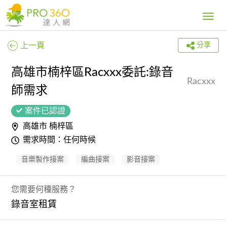
Toggle
navig
上一頁
分享
高雄市楠梓區Racxxx委託:錄音
Racxxx
師需求
案件已認證
高雄市 楠梓區
需求時間：任何時候
音樂製作接案
編曲接案
影音接案
您需要何種服務？
錄音室租賃