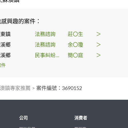
,蘇澳鎮
也感興趣的案件：
羅東鎮
法務諮詢
莊〇生
＞
礁溪鄉
法務諮詢
余〇瓊
＞
礁溪鄉
民事糾紛處理
簡〇庭
＞
案件
澳鎮專家推薦
>
案件編號：3690152
公司
消費者