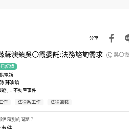
分享
縣蘇澳鎮吳〇霞委託:法務諮詢需求
吳〇
件已認證
供電話
縣 蘇澳鎮
類別：不動產事件
工作
法律系工作
法律兼職
哪個類別的問題？
產事件