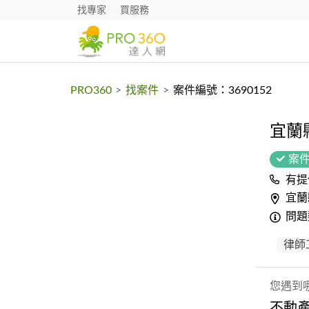
找專家
買服務
PRO360
>
找案件
>
案件編號：3690152
宜蘭
案
有提
宜蘭
問題
律師
您遇到
不動