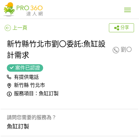
Toggle
navig
上一頁
分享
新竹縣竹北市劉〇委託:魚缸設
劉〇
計需求
案件已認證
有提供電話
新竹縣 竹北市
服務項目：魚缸訂製
請問您需要的服務為？
魚缸訂製