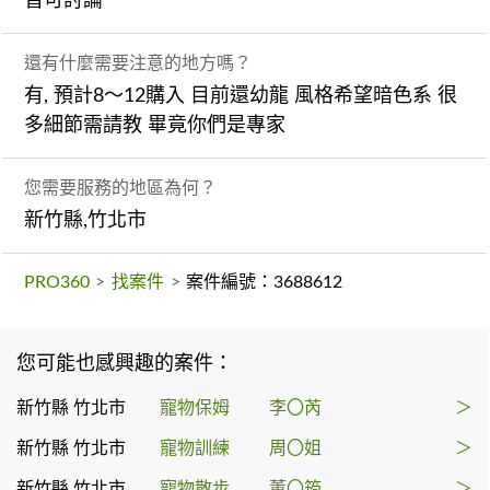
皆可討論
還有什麼需要注意的地方嗎？
有, 預計8～12購入 目前還幼龍 風格希望暗色系 很
多細節需請教 畢竟你們是專家
您需要服務的地區為何？
新竹縣,竹北市
PRO360
>
找案件
>
案件編號：3688612
您可能也感興趣的案件：
新竹縣 竹北市
寵物保姆
李〇芮
＞
新竹縣 竹北市
寵物訓練
周〇姐
＞
新竹縣 竹北市
寵物散步
董〇筠
＞