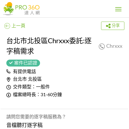
Toggle
navig
上一頁
分享
台北市北投區Chrxxx委託:逐
Chrxxx
字稿需求
案件已認證
有提供電話
台北市 北投區
交件類型：一般件
檔案總時長：31-60分鐘
請問您需要的逐字稿服務為？
音檔聽打逐字稿