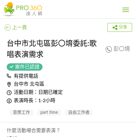
Toggle
navig
上一頁
分享
台中市北屯區彭〇堉委託:歌
彭〇堉
唱表演需求
案件已認證
有提供電話
台中市 北屯區
活動日期：日期已確定
表演時長：1-2小時
音樂工作
part time
自由工作者
什麼活動場合需要表演？