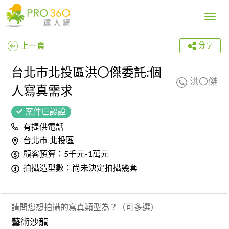
Toggle
navig
上一頁
分享
台北市北投區洪〇傑委託:個
洪〇傑
人寫真需求
案件已認證
有提供電話
台北市 北投區
顧客預算：5千元-1萬元
拍攝造型數：尚未決定拍攝幾套
請問您想拍攝的寫真類型為？（可多選）
藝術沙龍