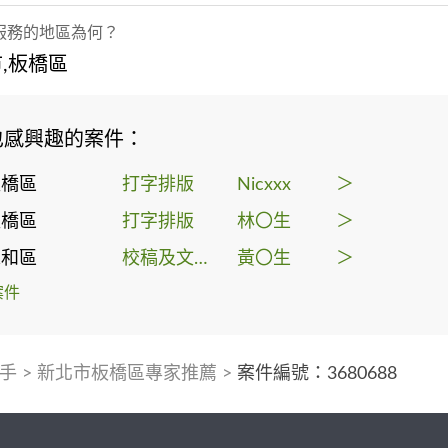
服務的地區為何？
,板橋區
也感興趣的案件：
板橋區
打字排版
Nicxxx
＞
板橋區
打字排版
林〇生
＞
永和區
校稿及文字編輯
黃〇生
＞
案件
手
>
新北市板橋區專家推薦
>
案件編號：3680688