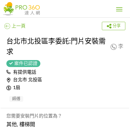
Toggle
navig
上一頁
分享
台北市北投區李委託:門片安裝需
李
求
案件已認證
有提供電話
台北市 北投區
1扇
師傅
您需要安裝門片的位置為？
其他, 樓梯間