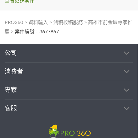
查看更多案件
PRO360
>
資料輸入
>
潤稿校稿服務
>
高雄市前金區專家推
薦
>
案件編號：3677867
公司
消費者
專家
客服