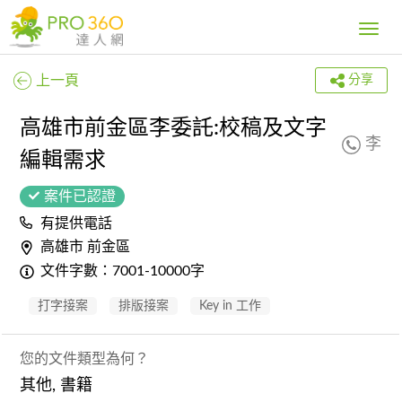
Toggle
navig
上一頁
分享
高雄市前金區李委託:校稿及文字
李
編輯需求
案件已認證
有提供電話
高雄市 前金區
文件字數：7001-10000字
打字接案
排版接案
Key in 工作
您的文件類型為何？
其他, 書籍