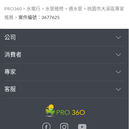
PRO360
>
水電行
>
水管維修
>
通水管
>
桃園市大溪區專家
推薦
>
案件編號：3677625
公司
消費者
專家
客服