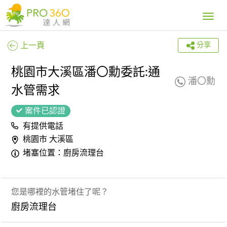
Toggle
navig
上一頁
分享
桃園市大溪區潘〇勳委託:通
潘〇勳
水管需求
案件已認證
有提供電話
桃園市 大溪區
堵塞位置：廚房流理台
您是哪裡的水管堵住了呢？
廚房流理台