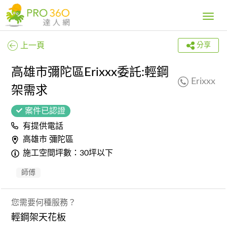
Toggle
navig
上一頁
分享
高雄市彌陀區Erixxx委託:輕鋼
Erixxx
架需求
案件已認證
有提供電話
高雄市 彌陀區
施工空間坪數：30坪以下
師傅
您需要何種服務？
輕鋼架天花板