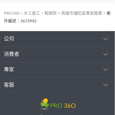
PRO360
>
木工施工
>
輕鋼架
>
高雄市彌陀區專家推薦
>
案
件編號：3672942
公司
消費者
專家
客服