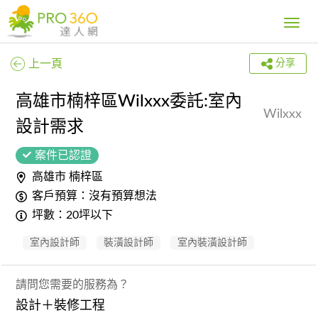
Toggle
navig
上一頁
分享
高雄市楠梓區Wilxxx委託:室內
Wilxxx
設計需求
案件已認證
高雄市 楠梓區
客戶預算：沒有預算想法
坪數：20坪以下
室內設計師
裝潢設計師
室內裝潢設計師
請問您需要的服務為？
設計＋裝修工程