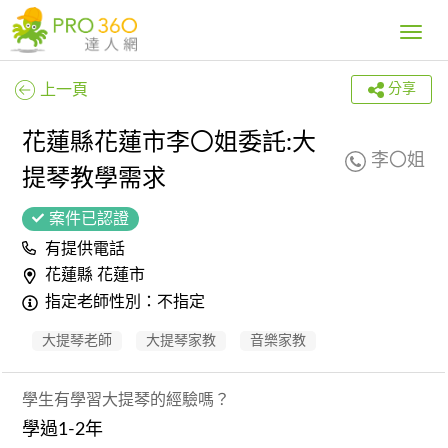
Toggle
navig
上一頁
分享
花蓮縣花蓮市李〇姐委託:大
李〇姐
提琴教學需求
案件已認證
有提供電話
花蓮縣 花蓮市
指定老師性別：不指定
大提琴老師
大提琴家教
音樂家教
學生有學習大提琴的經驗嗎？
學過1-2年