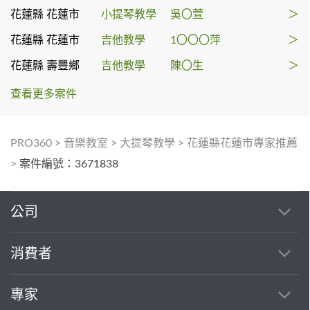
花蓮縣 花蓮市
小提琴教學
吳〇萱
＞
花蓮縣 花蓮市
吉他教學
1〇〇〇萍
＞
花蓮縣 壽豐鄉
吉他教學
陳〇生
＞
查看更多案件
PRO360
>
音樂教室
>
大提琴教學
>
花蓮縣花蓮市專家推薦
>
案件編號：3671838
公司
消費者
專家