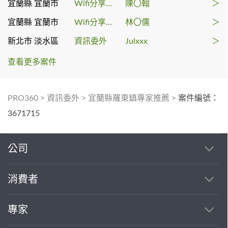
宜蘭縣 宜蘭市
Wifi分享器安裝
陳〇翰
＞
宜蘭縣 宜蘭市
Wifi分享器安裝
林〇儒
＞
新北市 淡水區
資訊委外
Julxxx
＞
查看更多案件
PRO360
>
資訊委外
>
宜蘭縣羅東鎮專家推薦
>
案件編號：
3671715
公司
消費者
專家