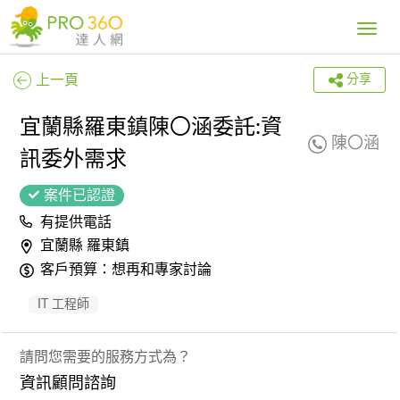
Toggle
navig
上一頁
分享
宜蘭縣羅東鎮陳〇涵委託:資
陳〇涵
訊委外需求
案件已認證
有提供電話
宜蘭縣 羅東鎮
客戶預算：想再和專家討論
IT 工程師
請問您需要的服務方式為？
資訊顧問諮詢